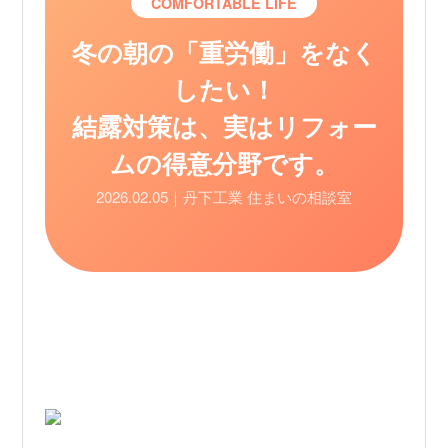
COMFORTABLE LIFE
冬の朝の「重労働」をなく
したい！
結露対策は、実はリフォー
ムの得意分野です。
2026.02.05｜丹下工業 住まいの相談室